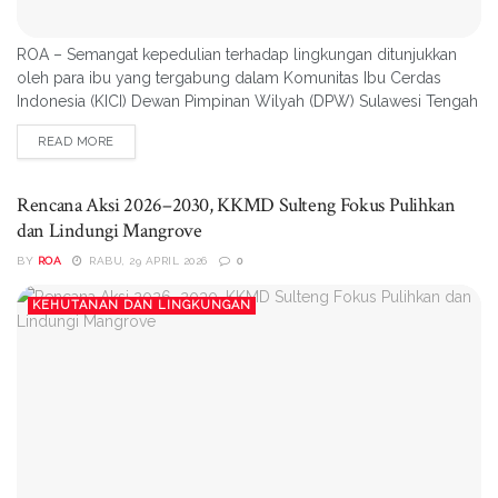
ROA – Semangat kepedulian terhadap lingkungan ditunjukkan
oleh para ibu yang tergabung dalam Komunitas Ibu Cerdas
Indonesia (KICI) Dewan Pimpinan Wilyah (DPW) Sulawesi Tengah
melalui aksi penanaman 150 pohon di kawasan Taman Hutan
READ MORE
Raya (Tahura) Sulteng. Kegiatan tersebut digelar dalam rangka
memperingati satu dekade atau sepuluh tahun perjalanan KICI
sekaligus...
Rencana Aksi 2026–2030, KKMD Sulteng Fokus Pulihkan
dan Lindungi Mangrove
BY
ROA
RABU, 29 APRIL 2026
0
KEHUTANAN DAN LINGKUNGAN