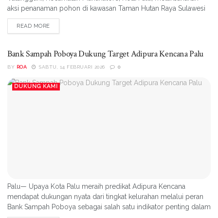
aksi penanaman pohon di kawasan Taman Hutan Raya Sulawesi
Tengah, Selasa (17/02/2026)
READ MORE
Bank Sampah Poboya Dukung Target Adipura Kencana Palu
BY
ROA
SABTU, 14 FEBRUARI 2026
0
DUKUNG KAMI
Palu— Upaya Kota Palu meraih predikat Adipura Kencana
mendapat dukungan nyata dari tingkat kelurahan melalui peran
Bank Sampah Poboya sebagai salah satu indikator penting dalam
penilaian kebersihan dan pengelolaan lingkungan kota.