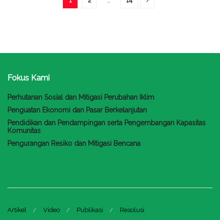
1
2
…
14
Fokus Kami
Perhutanan Sosial dan Mitigasi Perubahan Iklim
Penguatan Ekonomi dan Pasar Berkelanjutan
Pendidikan dan Pendampingan serta Pengembangan Kapasitas
Komunitas
Pengurangan Resiko dan Mitigasi Bencana
Artikel
Video
Publikasi
Resolusi