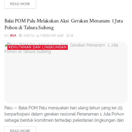
READ MORE
Kamis(12/02/2026) Hal tersebut disampaikan Muhammad Zulfin,
S.A.P selaku Lurah Poboya dalam kegiatan Pengenalan Bank
Sampah Kabelota Pasinggani di Kantor...
Balai POM Palu Melakukan Aksi Gerakan Menanam 1 Juta
Pohon di Tahura Sulteng
BY
ROA
SABTU, 14 FEBRUARI 2026
0
KEHUTANAN DAN LINGKUNGAN
Palu — Balai POM Palu merayakan hari ulang tahun yang ke-25
berpartisipasi dalam gerakan nasional Penanaman 1 Juta Pohon
sebagai bentuk komitmen terhadap pelestarian lingkungan dan
pembangunan berkelanjutan, Jumat(13/02/2026) di Taman
READ MORE