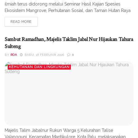
ilmiah terus didorong melalui Seminar Hasil Kajian Spesies
Ekosistem Mangrove, Perhutanan Sosial, dan Taman Hutan Raya
(Tahura) Sulawesi Tengah yang digelar di Gedung Serbaguna
READ MORE
Fakultas Kehutanan Universitas Tadulako (Untad), Selasa
(22/4/2026). Kegiatan ini menjadi ruang berbagi pengetahuan
antara praktisi, akademisi, serta para pemangku...
Sambut Ramadhan, Majelis Taklim Jabal Nur Hijaukan Tahura
Sulteng
BY
ROA
RABU, 18 FEBRUARI 2026
0
KEHUTANAN DAN LINGKUNGAN
Majelis Talim Jabalnur Rukun Warga 5 Kelurahan Talise
Valangguni, Kecamatan Mantikulore, Kota Palu, melaksanakan