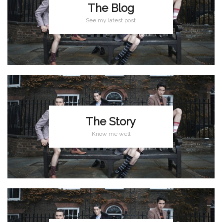
The Blog
See my latest post
The Story
Know me well