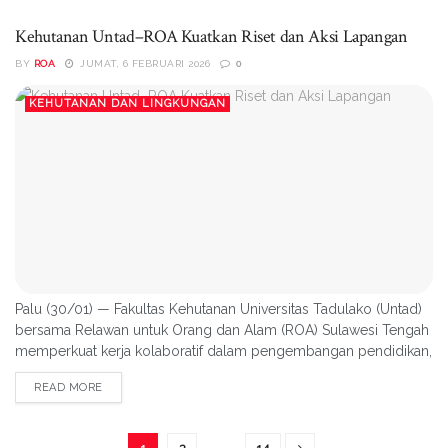
wadah partisipasi masyarakat dalam menjaga dan memulihkan
ekosistem mangrove. Kelompok ini berperan dalam kegiatan...
Kehutanan Untad–ROA Kuatkan Riset dan Aksi Lapangan
BY
ROA
JUMAT, 6 FEBRUARI 2026
0
KEHUTANAN DAN LINGKUNGAN
Palu (30/01) — Fakultas Kehutanan Universitas Tadulako (Untad)
bersama Relawan untuk Orang dan Alam (ROA) Sulawesi Tengah
memperkuat kerja kolaboratif dalam pengembangan pendidikan,
riset terapan, dan pengabdian kepada masyarakat di sektor
READ MORE
kehutanan dan lingkungan hidup lewat Nota Kesepakatan
(Memorandum of Understanding/MoU). Kolaborasi ini diarahkan
untuk menjawab berbagai tantangan pengelolaan sumber...