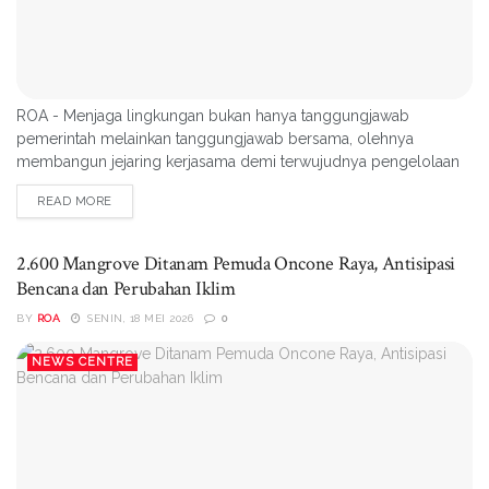
ROA - Menjaga lingkungan bukan hanya tanggungjawab
pemerintah melainkan tanggungjawab bersama, olehnya
membangun jejaring kerjasama demi terwujudnya pengelolaan
lingkungan berkelanjutan mesti diperkuat. Hal itu disampaikan
READ MORE
wakil bupati Abdul Shahid Dg Mapatu, Rabu(20/05/2026) saat
membuka Lokakarya Advokasi kebijakan pengelolaan ekosistem
mangrove dan kawasan pesisir Kabupaten Parigi Moutong yang
2.600 Mangrove Ditanam Pemuda Oncone Raya, Antisipasi
dilaksanakan Relawan untuk...
Bencana dan Perubahan Iklim
BY
ROA
SENIN, 18 MEI 2026
0
NEWS CENTRE