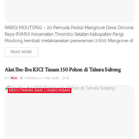
PARIGI MOUTONG – 20 Pemuda Peduli Mangrove Desa Oncone
Raya (P2MO) Kecamatan Tinombo Selatan Kabupaten Parigi
Moutong kembali melaksanakan penanaman 2.600 Mangrove di
kawasan pesisir pantai sebagai bentuk kepedulian dalam
READ MORE
mengantisipasi terjadinya bencana dan perubahan iklim,
Minggu(17/05/2026) “Saat ini kami kembali melakukan
penanaman setelah sebelumnya telah menanam 5.100
Aksi Ibu-Ibu KICI Tanam 150 Pohon di Tahura Sulteng
mangrove pada...
BY
ROA
MINGGU, 17 MEI 2026
0
KEHUTANAN DAN LINGKUNGAN