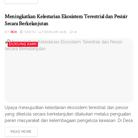
Hutan Raya (Tahura) Kapopo Sulawesi Tengah. Kegiatan
penanaman pohon tersebut dilaksanakan di lokasi Arboretum
Tahura Kapopo dan melibatkan berbagai...
Meningkatkan Kelestarian Ekosistem Terestrial dan Pesisir
Secara Berkelanjutan
BY
ROA
SABTU, 14 FEBRUARI 2026
0
DUKUNG KAMI
Upaya mewujudkan kelestarian ekosistem terestrial dan pesisir
yang dikelola secara berkelanjutan dilakukan melalui penguatan
peran masyarakat dan kelembagaan pengelola kawasan. Di Desa
Oncone Raya, Kabupaten Parigi Moutong, aksi konservasi pesisir
READ MORE
diwujudkan melalui pembentukan Kelompok Mangrove sebagai