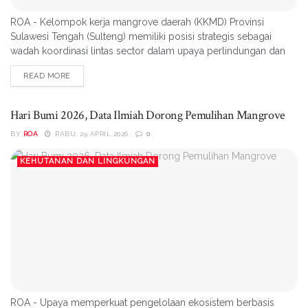
ROA - Kelompok kerja mangrove daerah (KKMD) Provinsi
Sulawesi Tengah (Sulteng) memiliki posisi strategis sebagai
wadah koordinasi lintas sector dalam upaya perlindungan dan
pengelolaan ekosistem mangrove. Hal itu disampaikan Dekan
READ MORE
Fakultas Kehutanan Universitas Tadulako sekaligus ketua KKMD
Sulteng Prof.Dr.Sc.Agr.Yusran,S.P.,M.P,Selasa (28/042026) pada
kegiatan rapat koordinasi KKMD Hotel Best Western Palu.
Hari Bumi 2026, Data Ilmiah Dorong Pemulihan Mangrove
“KKMD...
BY
ROA
RABU, 29 APRIL 2026
0
KEHUTANAN DAN LINGKUNGAN
ROA - Upaya memperkuat pengelolaan ekosistem berbasis