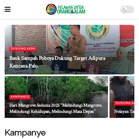
DUKUNG KAMI
Bank Sampah Poboya Dukung Target Adipura
Kencana Palu
KAMPANYE
DUKUNG KAM
Hari Mangrove Sedunia 2025 “Melindungi Mangrove,
Melindungi Kehidupan, Melindungi Masa Depan”
Nelayan Tangk
Kampanye