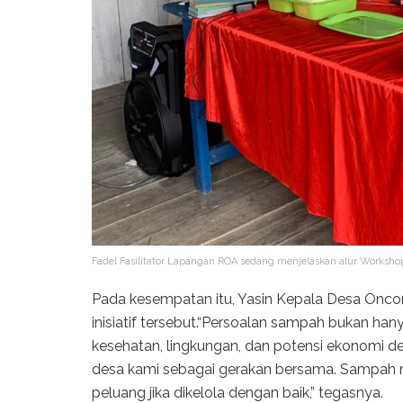
Fadel Fasilitator Lapangan ROA sedang menjelaskan alur Worksho
Pada kesempatan itu, Yasin Kepala Desa On
inisiatif tersebut.“Persoalan sampah bukan han
kesehatan, lingkungan, dan potensi ekonomi d
desa kami sebagai gerakan bersama. Sampah me
peluang jika dikelola dengan baik,” tegasnya.