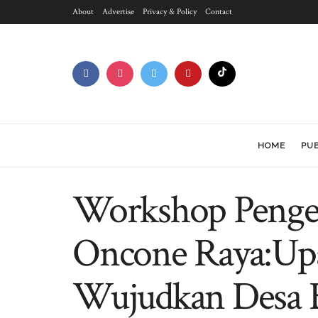
About
Advertise
Privacy & Policy
Contact
HOME
PUB
Workshop Pengel
Oncone Raya:Upa
Wujudkan Desa B