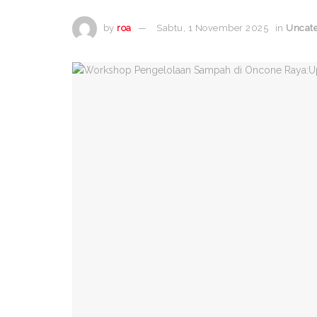
by
roa
Sabtu, 1 November 2025
in
Uncate