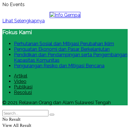
No Events
Lihat Selengkapnya
Fokus Kami
Perhutanan Sosial dan Mitigasi Perubahan Iklim
Penguatan Ekonomi dan Pasar Berkelanjutan
Pendidikan dan Pendampingan serta Pengembangan
Kapasitas Komunitas
Pengurangan Resiko dan Mitigasi Bencana
Artikel
Video
Publikasi
Resolusi
© 2021 Relawan Orang dan Alam Sulawesi Tengah
No Result
View All Result