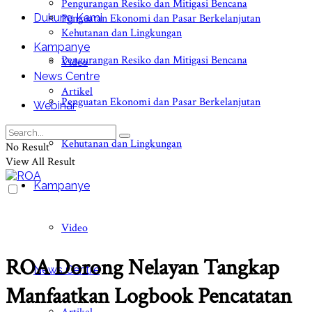
Pengurangan Resiko dan Mitigasi Bencana
Dukung Kami
Penguatan Ekonomi dan Pasar Berkelanjutan
Kehutanan dan Lingkungan
Kampanye
Pengurangan Resiko dan Mitigasi Bencana
Video
News Centre
Artikel
Penguatan Ekonomi dan Pasar Berkelanjutan
Webinar
Kehutanan dan Lingkungan
No Result
View All Result
Kampanye
Video
ROA Dorong Nelayan Tangkap
News Centre
Manfaatkan Logbook Pencatatan