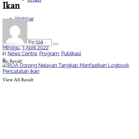
Artikel
Ikan
Webinar
by
roa
Minggu, 3 April 2022
in
News Centre
,
Program
,
Publikasi
0
No Result
View All Result