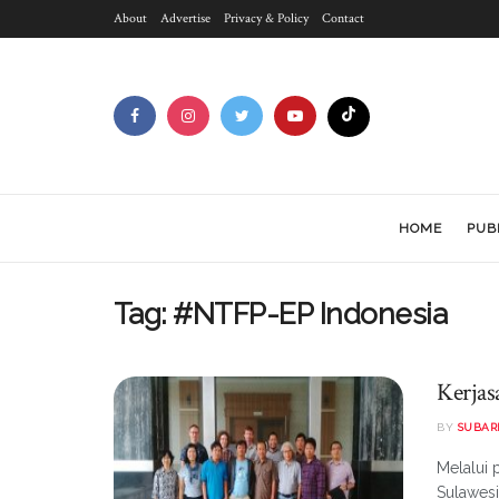
About
Advertise
Privacy & Policy
Contact
HOME
PUB
Tag:
#NTFP-EP Indonesia
Kerja
BY
SUBAR
Melalui 
Sulawes