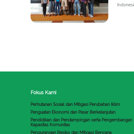
Indonesia
Fokus Kami
Perhutanan Sosial dan Mitigasi Perubahan Iklim
Penguatan Ekonomi dan Pasar Berkelanjutan
Pendidikan dan Pendampingan serta Pengembangan
Kapasitas Komunitas
Pengurangan Resiko dan Mitigasi Bencana