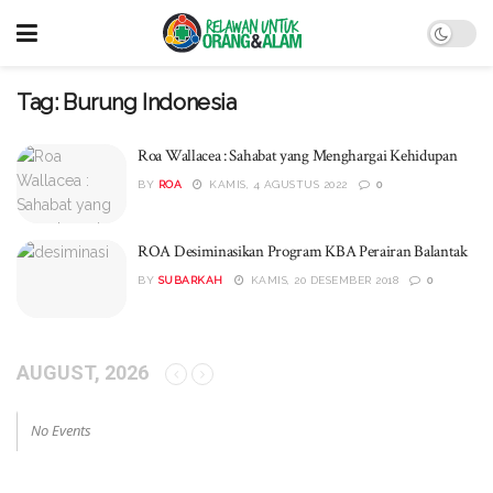
Tag:
Burung Indonesia
Roa Wallacea : Sahabat yang Menghargai Kehidupan
BY
ROA
KAMIS, 4 AGUSTUS 2022
0
ROA Desiminasikan Program KBA Perairan Balantak
BY
SUBARKAH
KAMIS, 20 DESEMBER 2018
0
AUGUST, 2026
No Events