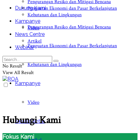
Pengurangan Resiko dan Mitigasi Bencana
Dukung Kami
Penguatan Ekonomi dan Pasar Berkelanjutan
Kehutanan dan Lingkungan
Kampanye
Pengurangan Resiko dan Mitigasi Bencana
Video
News Centre
Artikel
Penguatan Ekonomi dan Pasar Berkelanjutan
Webinar
Kehutanan dan Lingkungan
No Result
View All Result
Kampanye
Video
Hubungi Kami
News Centre
Fokus Kami