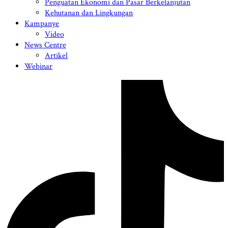
Penguatan Ekonomi dan Pasar Berkelanjutan
Kehutanan dan Lingkungan
Kampanye
Video
News Centre
Artikel
Webinar